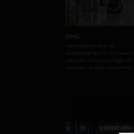
MHG
Materialhantering är ett
samlingsbegrepp för all verksam
som syftar till att lasta logga och
olika typer av gods och material.