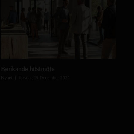
U
Berikande höstmöte
t
b
Nyhet
Torsdag 19 December 2024
i
l
d
n
i
n