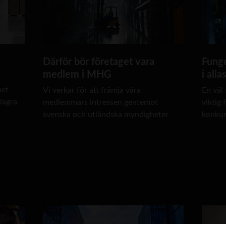
Därför bör företaget vara
Funge
medlem i MHG
i alla
het
Vi verkar för att främja våra
En väl
 lagra
medlemmars intressen gentemot
viktig 
svenska och utländska myndigheter
konkur