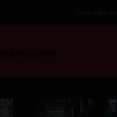
Om oss
English
Med
gsgruppen