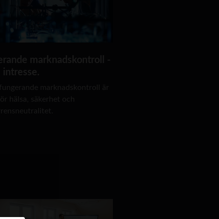
rande marknadskontroll -
s intresse.
 fungerande marknadskontroll är
för hälsa, säkerhet och
rensneutralitet.