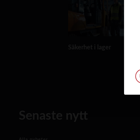
Säkerhet i lager
Senaste nytt
Alla nyheter