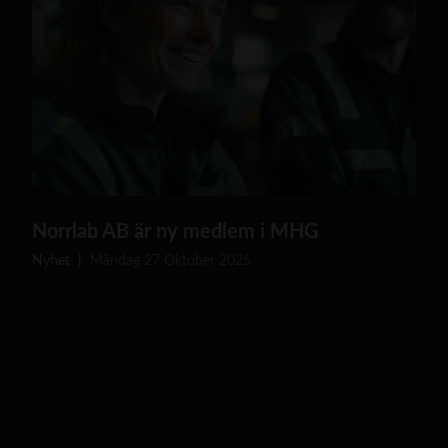
M
Norrlab AB är ny medlem i MHG
ä
n
Nyhet
Måndag 27 Oktober 2025
n
i
s
k
o
r