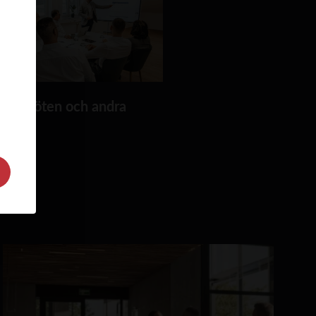
lla möten och andra
t