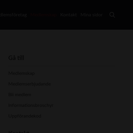
lemsföretag
Medlemskap
Kontakt
Mina sidor
Gå till
Medlemskap
Medlemserbjudande
Bli medlem
Informationsbroschyr
Uppförandekod