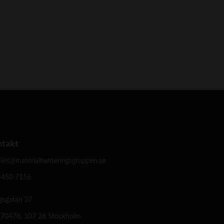
ntakt
liet@materialhanteringsgruppen.se
-450 7156
gsgatan 37
 70476, 107 26 Stockholm