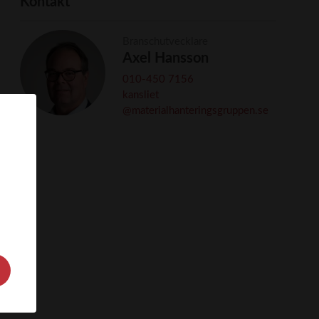
Kontakt
Branschutvecklare
Axel Hansson
010-450 7156
kansliet
@materialhanteringsgruppen.se