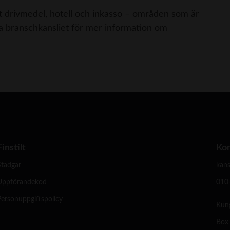
t drivmedel, hotell och inkasso – områden som är
kta branschkansliet för mer information om
Finstilt
Ko
Stadgar
kans
Uppförandekod
010
ersonuppgiftspolicy
Kun
Box