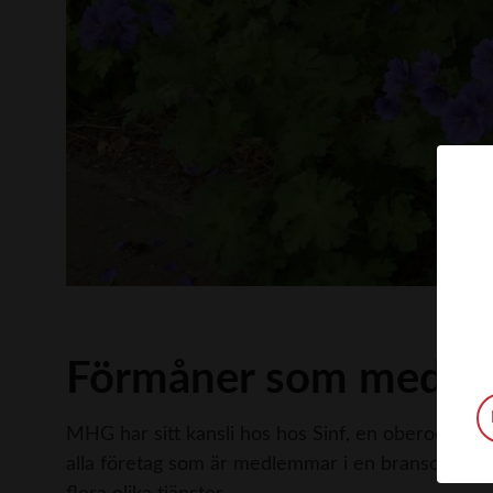
Förmåner som medle
MHG har sitt kansli hos hos Sinf, en oberoende a
alla företag som är medlemmar i en branschorgani