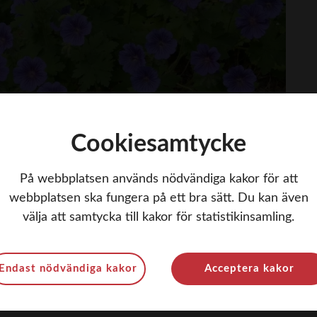
Cookiesamtycke
På webbplatsen används nödvändiga kakor för att
webbplatsen ska fungera på ett bra sätt. Du kan även
välja att samtycka till kakor för statistikinsamling.
m
Endast nödvändiga kakor
Acceptera kakor
rbetsgivar- och branschorganisation. Vi erbjuder
sation med kansli hos oss att ta del av rabatter på